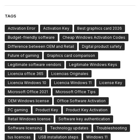
TAGS
Activation Error
Activation Key
Best graphics card 2026
Budget-friendly software
Cheap Windows Activation Codes
Difference between OEM and Retail
Digital product safety
Future of gaming
Graphics card comparison
Legitimate software vendors
Legitimate Windows Keys
Licencia office 365
Licencias Originales
Licencia Windows 10
Licencia Windows 11
License Key
Microsoft Office 2021
Microsoft Office Tips
OEM Windows license
Office Software Activation
PC gaming
Product Key
Product Key Activation
Retail Windows license
Software key authentication
Software licensing
Technology updates
Troubleshooting
tus licencias
USB installation steps
Windows 11